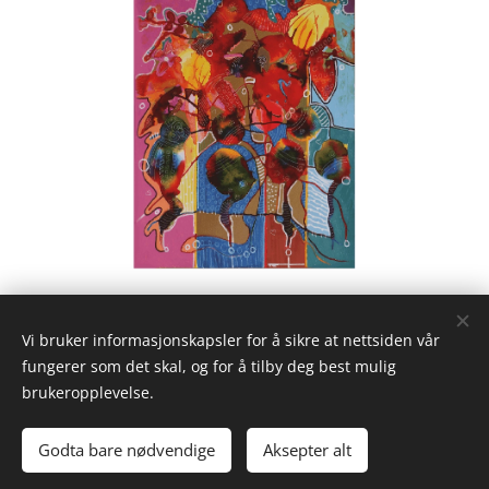
The Dance of Life
Vi bruker informasjonskapsler for å sikre at nettsiden vår
fungerer som det skal, og for å tilby deg best mulig
brukeropplevelse.
© 2025 Nina Galaasen org. 935 419 344
Godta bare nødvendige
Aksepter alt
@salbergmarked
Informasjonskapsler