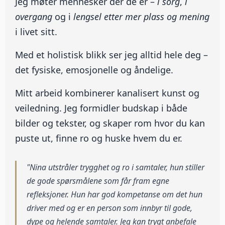
Jeg møter mennesker der de er –
i sorg
,
i
overgang
og i
lengsel etter mer plass og mening
i livet sitt.
Med et holistisk blikk ser jeg alltid hele deg –
det fysiske, emosjonelle og åndelige.
Mitt arbeid kombinerer kanalisert kunst og
veiledning. Jeg formidler budskap i både
bilder og tekster, og skaper rom hvor du kan
puste ut, finne ro og huske hvem du er.
"Nina utstråler trygghet og ro i samtaler, hun stiller
de gode spørsmålene som får fram egne
refleksjoner. Hun har god kompetanse om det hun
driver med og er en person som innbyr til gode,
dype og helende samtaler. Jeg kan trygt anbefale