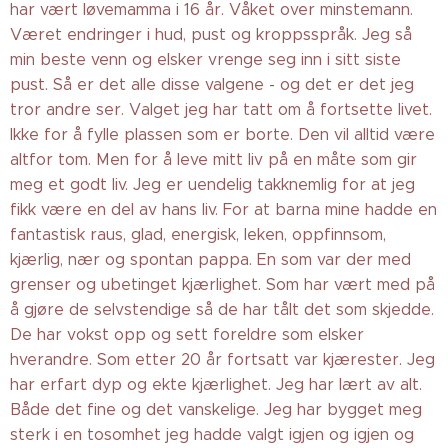
har vært løvemamma i 16 år. Våket over minstemann.
Været endringer i hud, pust og kroppsspråk. Jeg så
min beste venn og elsker vrenge seg inn i sitt siste
pust. Så er det alle disse valgene - og det er det jeg
tror andre ser. Valget jeg har tatt om å fortsette livet.
Ikke for å fylle plassen som er borte. Den vil alltid være
altfor tom. Men for å leve mitt liv på en måte som gir
meg et godt liv. Jeg er uendelig takknemlig for at jeg
fikk være en del av hans liv. For at barna mine hadde en
fantastisk raus, glad, energisk, leken, oppfinnsom,
kjærlig, nær og spontan pappa. En som var der med
grenser og ubetinget kjærlighet. Som har vært med på
å gjøre de selvstendige så de har tålt det som skjedde.
De har vokst opp og sett foreldre som elsker
hverandre. Som etter 20 år fortsatt var kjærester. Jeg
har erfart dyp og ekte kjærlighet. Jeg har lært av alt.
Både det fine og det vanskelige. Jeg har bygget meg
sterk i en tosomhet jeg hadde valgt igjen og igjen og