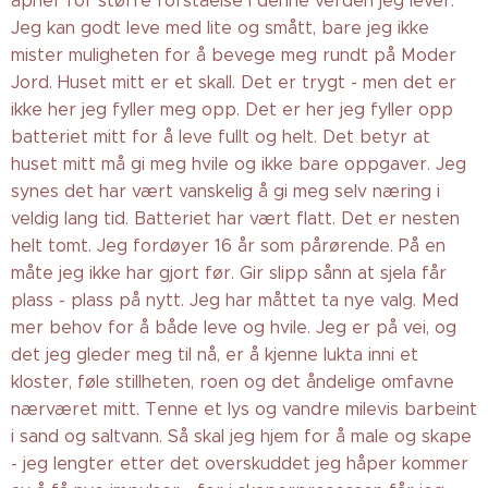
åpner for større forståelse i denne verden jeg lever.
Jeg kan godt leve med lite og smått, bare jeg ikke
mister muligheten for å bevege meg rundt på Moder
Jord. Huset mitt er et skall. Det er trygt - men det er
ikke her jeg fyller meg opp. Det er her jeg fyller opp
batteriet mitt for å leve fullt og helt. Det betyr at
huset mitt må gi meg hvile og ikke bare oppgaver. Jeg
synes det har vært vanskelig å gi meg selv næring i
veldig lang tid. Batteriet har vært flatt. Det er nesten
helt tomt. Jeg fordøyer 16 år som pårørende. På en
måte jeg ikke har gjort før. Gir slipp sånn at sjela får
plass - plass på nytt. Jeg har måttet ta nye valg. Med
mer behov for å både leve og hvile. Jeg er på vei, og
det jeg gleder meg til nå, er å kjenne lukta inni et
kloster, føle stillheten, roen og det åndelige omfavne
nærværet mitt. Tenne et lys og vandre milevis barbeint
i sand og saltvann. Så skal jeg hjem for å male og skape
- jeg lengter etter det overskuddet jeg håper kommer