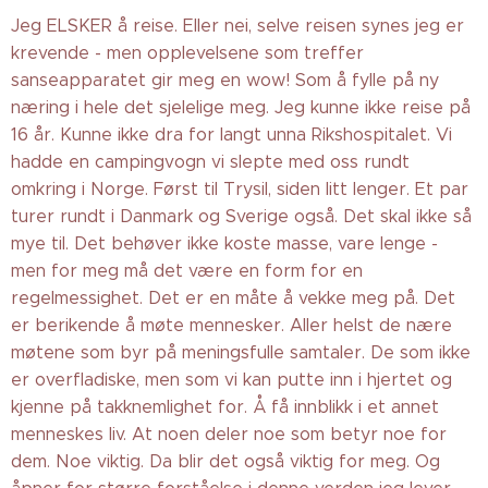
Jeg ELSKER å reise. Eller nei, selve reisen synes jeg er
krevende - men opplevelsene som treffer
sanseapparatet gir meg en wow! Som å fylle på ny
næring i hele det sjelelige meg. Jeg kunne ikke reise på
16 år. Kunne ikke dra for langt unna Rikshospitalet. Vi
hadde en campingvogn vi slepte med oss rundt
omkring i Norge. Først til Trysil, siden litt lenger. Et par
turer rundt i Danmark og Sverige også. Det skal ikke så
mye til. Det behøver ikke koste masse, vare lenge -
men for meg må det være en form for en
regelmessighet. Det er en måte å vekke meg på. Det
er berikende å møte mennesker. Aller helst de nære
møtene som byr på meningsfulle samtaler. De som ikke
er overfladiske, men som vi kan putte inn i hjertet og
kjenne på takknemlighet for. Å få innblikk i et annet
menneskes liv. At noen deler noe som betyr noe for
dem. Noe viktig. Da blir det også viktig for meg. Og