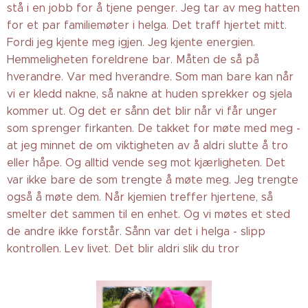
stå i en jobb for å tjene penger. Jeg tar av meg hatten
for et par familiemøter i helga. Det traff hjertet mitt.
Fordi jeg kjente meg igjen. Jeg kjente energien.
Hemmeligheten foreldrene bar. Måten de så på
hverandre. Var med hverandre. Som man bare kan når
vi er kledd nakne, så nakne at huden sprekker og sjela
kommer ut. Og det er sånn det blir når vi får unger
som sprenger firkanten. De takket for møte med meg -
at jeg minnet de om viktigheten av å aldri slutte å tro
eller håpe. Og alltid vende seg mot kjærligheten. Det
var ikke bare de som trengte å møte meg. Jeg trengte
også å møte dem. Når kjemien treffer hjertene, så
smelter det sammen til en enhet. Og vi møtes et sted
de andre ikke forstår. Sånn var det i helga - slipp
kontrollen. Lev livet. Det blir aldri slik du tror