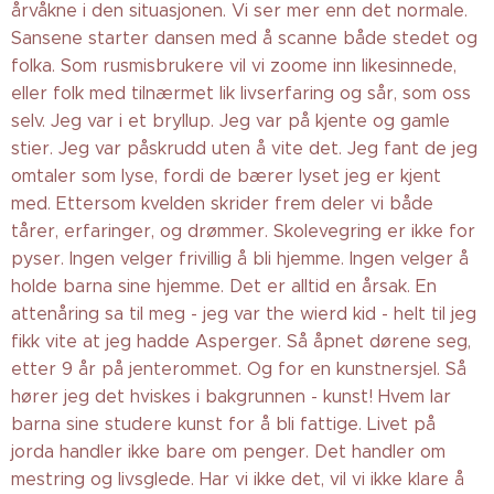
årvåkne i den situasjonen. Vi ser mer enn det normale.
Sansene starter dansen med å scanne både stedet og
folka. Som rusmisbrukere vil vi zoome inn likesinnede,
eller folk med tilnærmet lik livserfaring og sår, som oss
selv. Jeg var i et bryllup. Jeg var på kjente og gamle
stier. Jeg var påskrudd uten å vite det. Jeg fant de jeg
omtaler som lyse, fordi de bærer lyset jeg er kjent
med. Ettersom kvelden skrider frem deler vi både
tårer, erfaringer, og drømmer. Skolevegring er ikke for
pyser. Ingen velger frivillig å bli hjemme. Ingen velger å
holde barna sine hjemme. Det er alltid en årsak. En
attenåring sa til meg - jeg var the wierd kid - helt til jeg
fikk vite at jeg hadde Asperger. Så åpnet dørene seg,
etter 9 år på jenterommet. Og for en kunstnersjel. Så
hører jeg det hviskes i bakgrunnen - kunst! Hvem lar
barna sine studere kunst for å bli fattige. Livet på
jorda handler ikke bare om penger. Det handler om
mestring og livsglede. Har vi ikke det, vil vi ikke klare å