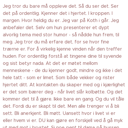
Jeg tror du bare må oppleve det. Så du ser det. Ser
det på ordentlig. Kjenner det i hjertet. I kroppen. I
margen. Hvor heldig du er. Jeg var på Koth i går. Jeg
anbefaler det. Selv om hun presenterer et dypt
alvorlig tema med stor humor - så nådde hun frem, til
meg. Jeg tror du må erfare det, for se hvor fine
trærne er. For å virkelig kjenne vinden når den treffer
huden. For ordentlig forstå at tingene dine til syvende
og sist betyr nada. At det er møtet mellom
menneskene - de du kjenner godt, mindre og ikke i det
hele tatt - som er limet. Som både vekker og rister
hjertet ditt. At kontakten du skaper med og i kjærlighet
er det som bærer deg - når livet slår kolbøtte. Og det
kommer det til å gjøre. Ikke bare en gang. Og du vil tåle
det. Fordi du er skapt til det. Men alle trenger vi å bli
sett. Bli anerkjent. Bli møtt. Uansett hvor i livet vi er
eller hvem vi er. DU kan gjøre en forskjell ved å gå myk
ut med mot i brystet. Si noe pent til dama på bussen.