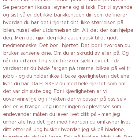
Se personen i kassa i øynene og si takk. For til syvende
og sist så er det ikke bankkontoen din som definerer
hvordan du har det i hjertet ditt. Ikke størrelsen på
bilen, huset eller utdannelsen din. Alt det der kan hjelpe
deg. Men det gjør deg ikke automatisk til et godt
medmenneske. Det bor i hjertet. Det bor i hvordan du
bruker sansene dine. Om du er skrudd av eller på. Og
når du erfarer ting som berører sjela i dypet - da
verdsetter du både fargen på trærne, bilkøa på vei til
jobb - og du holder ikke tilbake kjærligheten i det ene
livet du har. Da ELSKER du med hele hjertet som om
det var din siste dag. For i kjærligheten er vi
uovervinnelige og i frykten der vi passer på oss selv,
der er vi trange. Jeg unner ingen opplevelser som
endevender måten du lever livet ditt på - men jeg
unner alle hva det gjør med hvordan du omfavner livet
ditt etterpå. Jeg husker hvordan jeg så på bladene,