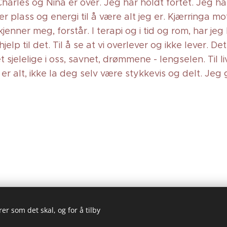
Charles og Nina er over. Jeg har holdt fortet. Jeg ha
er plass og energi til å være alt jeg er. Kjærringa 
nner meg, forstår. I terapi og i tid og rom, har jeg l
lp til det. Til å se at vi overlever og ikke lever. Det e
t sjelelige i oss, savnet, drømmene - lengselen. Til li
er alt, ikke la deg selv være stykkevis og delt. Je
er som det skal, og for å tilby
© 2025 Nina Galaasen org. 935 419 344
@salbergmarked
Informasjonskapsler