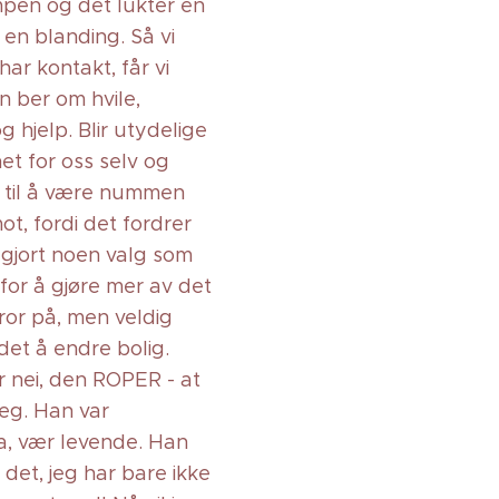
mpen og det lukter en
 en blanding. Så vi
har kontakt, får vi
n ber om hvile,
g hjelp. Blir utydelige
et for oss selv og
t til å være nummen
ot, fordi det fordrer
g gjort noen valg som
 for å gjøre mer av det
ror på, men veldig
det å endre bolig.
r nei, den ROPER - at
meg. Han var
a, vær levende. Han
det, jeg har bare ikke