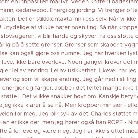
om en innpåsliten martyr. Veden knitrer i badesta
marin, cedarwood. Energi og jording. Vi trenger ofte
ten. Det er stikkkontakta inn i oss selv. Når vi ikke 
å utydelige at vi ikke hører noen ting. Så når kroppe
 støvsugeren, vi blir harde og skyver fra oss støtte o
rlig på å sette grenser. Grenser som skaper tryggh
else kan også gjøre oss numne. Jeg har hverken lys
il leve, ikke bare overleve. Noen ganger krever det m
g er lei av endring. Lei av usikkerhet. Likevel har je
ever og som vil skape endring. Jeg går ned i stilling
 energier og farger. Jobbe i det feltet mange ikke t
tøtte i. Det vi ikke snakker høyt om. Kanskje betyr 
jeg ikke klarer å se nå. Men kroppen min sier - elle
veien for meg. Jeg blir syk av det. Charles støttet 
Han er ikke der, men jeg hører også han ROPE - Nin
te å le, leve og være meg. Jeg har ikke sluttet med 