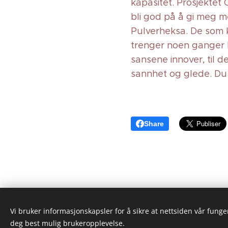
kapasitet. Prosjektet 
bli god på å gi meg m
Pulverheksa. De som kje
trenger noen ganger hje
sansene innover, til de
sannhet og glede. Du 
Share
Vi bruker informasjonskapsler for å sikre at nettsiden vår funger
deg best mulig brukeropplevelse.