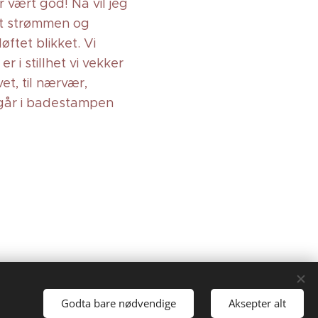
r vært god! Nå vil jeg
mot strømmen og
øftet blikket. Vi
r i stillhet vi vekker
vet, til nærvær,
g går i badestampen
Godta bare nødvendige
Aksepter alt