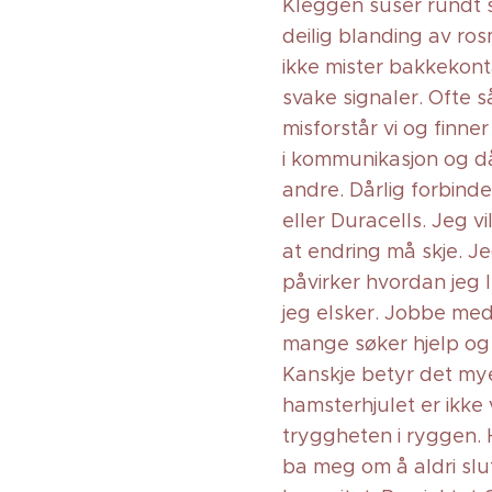
Kleggen suser rundt s
deilig blanding av ros
ikke mister bakkekontak
svake signaler. Ofte s
misforstår vi og finner
i kommunikasjon og då
andre. Dårlig forbind
eller Duracells. Jeg v
at endring må skje. Je
påvirker hvordan jeg l
jeg elsker. Jobbe med
mange søker hjelp og s
Kanskje betyr det mye 
hamsterhjulet er ikke 
tryggheten i ryggen. 
ba meg om å aldri slut