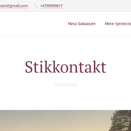
asen@gmail.com
+4790999817
Nina Galaasen
Mine tjenest
Stikkontakt
10.07.2025