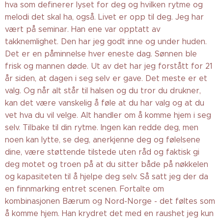
hva som definerer lyset for deg og hvilken rytme og
melodi det skal ha, også. Livet er opp til deg. Jeg har
vært på seminar. Han ene var opptatt av
takknemlighet. Den har jeg godt inne og under huden.
Det er en påminnelse hver eneste dag. Sønnen ble
frisk og mannen døde. Ut av det har jeg forstått for 21
år siden, at dagen i seg selv er gave. Det meste er et
valg. Og når alt står til halsen og du tror du drukner,
kan det være vanskelig å føle at du har valg og at du
vet hva du vil velge. Alt handler om å komme hjem i seg
selv. Tilbake til din rytme. Ingen kan redde deg, men
noen kan lytte, se deg, anerkjenne deg og følelsene
dine, være støttende tilstede uten råd og faktisk gi
deg motet og troen på at du sitter både på nøkkelen
og kapasiteten til å hjelpe deg selv. Så satt jeg der da
en finnmarking entret scenen. Fortalte om
kombinasjonen Bærum og Nord-Norge - det føltes som
å komme hjem. Han krydret det med en raushet jeg kun