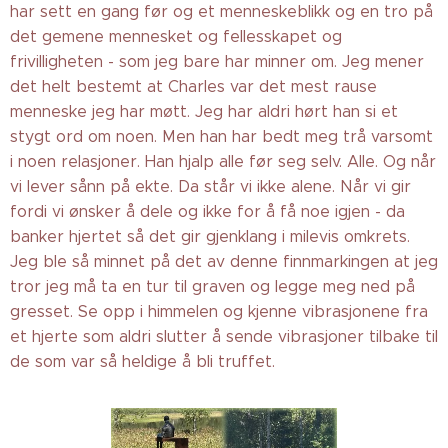
har sett en gang før og et menneskeblikk og en tro på
det gemene mennesket og fellesskapet og
frivilligheten - som jeg bare har minner om. Jeg mener
det helt bestemt at Charles var det mest rause
menneske jeg har møtt. Jeg har aldri hørt han si et
stygt ord om noen. Men han har bedt meg trå varsomt
i noen relasjoner. Han hjalp alle før seg selv. Alle. Og når
vi lever sånn på ekte. Da står vi ikke alene. Når vi gir
fordi vi ønsker å dele og ikke for å få noe igjen - da
banker hjertet så det gir gjenklang i milevis omkrets.
Jeg ble så minnet på det av denne finnmarkingen at jeg
tror jeg må ta en tur til graven og legge meg ned på
gresset. Se opp i himmelen og kjenne vibrasjonene fra
et hjerte som aldri slutter å sende vibrasjoner tilbake til
de som var så heldige å bli truffet.