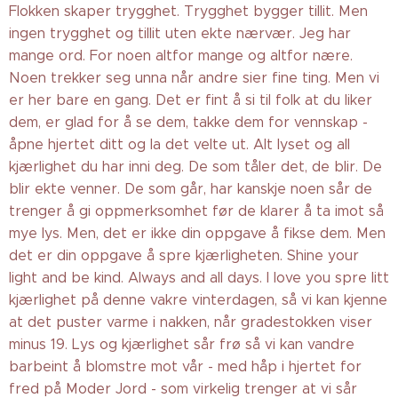
Flokken skaper trygghet. Trygghet bygger tillit. Men
ingen trygghet og tillit uten ekte nærvær. Jeg har
mange ord. For noen altfor mange og altfor nære.
Noen trekker seg unna når andre sier fine ting. Men vi
er her bare en gang. Det er fint å si til folk at du liker
dem, er glad for å se dem, takke dem for vennskap -
åpne hjertet ditt og la det velte ut. Alt lyset og all
kjærlighet du har inni deg. De som tåler det, de blir. De
blir ekte venner. De som går, har kanskje noen sår de
trenger å gi oppmerksomhet før de klarer å ta imot så
mye lys. Men, det er ikke din oppgave å fikse dem. Men
det er din oppgave å spre kjærligheten. Shine your
light and be kind. Always and all days. I love you spre litt
kjærlighet på denne vakre vinterdagen, så vi kan kjenne
at det puster varme i nakken, når gradestokken viser
minus 19. Lys og kjærlighet sår frø så vi kan vandre
barbeint å blomstre mot vår - med håp i hjertet for
fred på Moder Jord - som virkelig trenger at vi sår